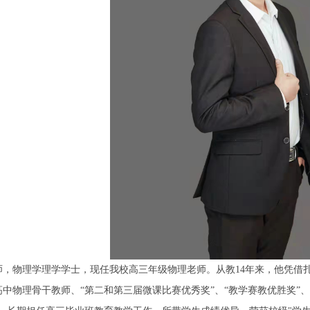
师，物理学理学学士，现任我校高三年级物理老师。从教14年来，他凭借
中物理骨干教师、“第二和第三届微课比赛优秀奖”、“教学赛教优胜奖”、“